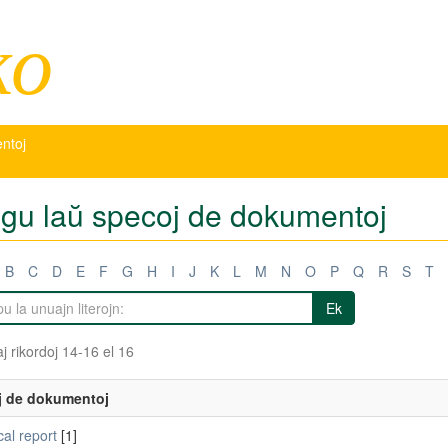
ko
entoj
tigu laŭ specoj de dokumentoj
B
C
D
E
F
G
H
I
J
K
L
M
N
O
P
Q
R
S
T
Ek
j rikordoj 14-16 el 16
j de dokumentoj
al report
[1]