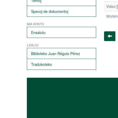
Temoj
Video
[
Specoj de dokumentoj
Workin
MIA KONTO
Ensalutu
LIGILOJ
Biblioteko Juan Régulo Pérez
Tradukoteko