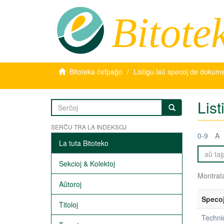
Bitote
Bitoteka ĉefpaĝo
Listigu laŭ specoj de dokum
Lis
SERĈU TRA LA INDEKSOJ
0-9
A
La tuta Bitoteko
Sekcioj & Kolektoj
Montrata
Aŭtoroj
Speco
Titoloj
Technic