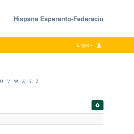
Hispana Esperanto-Federacio
Lingvo
U
V
W
X
Y
Z