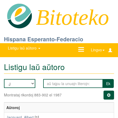
Bitoteko
Hispana Esperanto-Federacio
Listigu laŭ aŭtoro
Ŝanĝu
Lingvo
navigadon
Listigu laŭ aŭtoro
Ek
Montrataj rikordoj 883-902 el 1987
Aŭtoroj
Jacquard, Albert
[1]