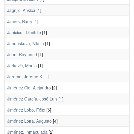
Jagnjić, Ankica
[1]
James, Barry
[1]
Janicicel, Dimitrije
[1]
Janousková, Nikola
[1]
Jean, Raymond
[1]
Jerković, Marija
[1]
Jerome, Jerome K.
[1]
Jiménez Cid, Alejandro
[2]
Jiménez García, José Luis
[1]
Jiménez Lobo, Félix
[5]
Jiménez Loira, Augusto
[4]
Jiménez, Inmaculada
[2]