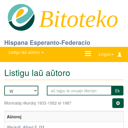
Bitoteko
Hispana Esperanto-Federacio
Listigu laŭ aŭtoro
Ŝanĝu
Lingvo
navigadon
Listigu laŭ aŭtoro
Ek
Montrataj rikordoj 1933-1952 el 1987
Aŭtoroj
Wackrill, Alfred E.
[1]