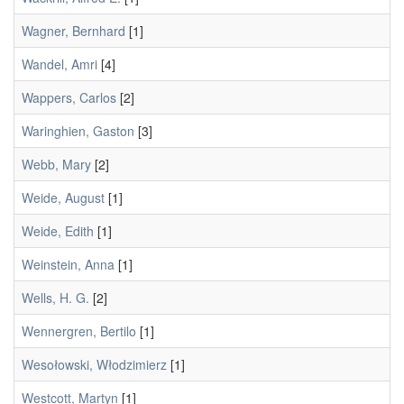
Wagner, Bernhard
[1]
Wandel, Amri
[4]
Wappers, Carlos
[2]
Waringhien, Gaston
[3]
Webb, Mary
[2]
Weide, August
[1]
Weide, Edith
[1]
Weinstein, Anna
[1]
Wells, H. G.
[2]
Wennergren, Bertilo
[1]
Wesołowski, Włodzimierz
[1]
Westcott, Martyn
[1]