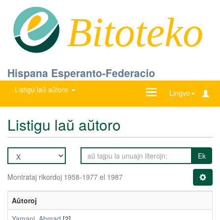
Bitoteko
Hispana Esperanto-Federacio
Listigu laŭ aŭtoro
Ŝanĝu
Lingvo
navigadon
Listigu laŭ aŭtoro
Ek
Montrataj rikordoj 1958-1977 el 1987
Aŭtoroj
Yamani, Ahmad
[2]