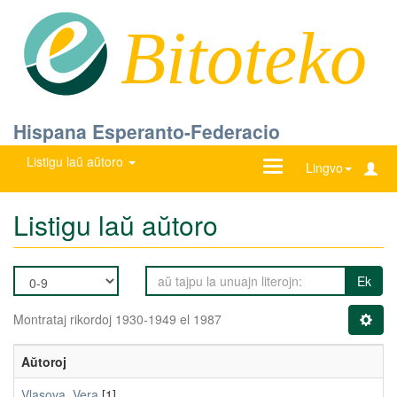
Bitoteko
Hispana Esperanto-Federacio
Listigu laŭ aŭtoro
Ŝanĝu
Lingvo
navigadon
Listigu laŭ aŭtoro
Ek
Montrataj rikordoj 1930-1949 el 1987
Aŭtoroj
Vlasova, Vera
[1]