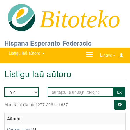
Bitoteko
Hispana Esperanto-Federacio
Listigu laŭ aŭtoro
Ŝanĝu
Lingvo
navigadon
Listigu laŭ aŭtoro
Ek
Montrataj rikordoj 277-296 el 1987
Aŭtoroj
Cankar, Ivan
[1]