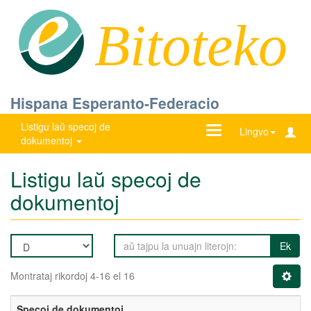
Bitoteko
Hispana Esperanto-Federacio
Listigu laŭ specoj de
Ŝanĝu
Lingvo
dokumentoj
navigadon
Listigu laŭ specoj de
dokumentoj
Ek
Montrataj rikordoj 4-16 el 16
Specoj de dokumentoj