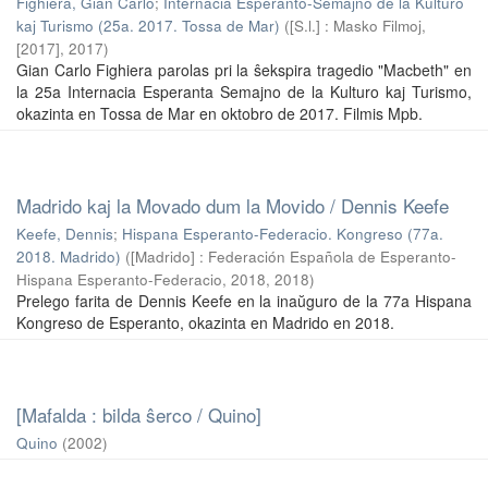
Fighiera, Gian Carlo
;
Internacia Esperanto-Semajno de la Kulturo
kaj Turismo (25a. 2017. Tossa de Mar)
(
[S.l.] : Masko Filmoj,
[2017]
,
2017
)
Gian Carlo Fighiera parolas pri la ŝekspira tragedio "Macbeth" en
la 25a Internacia Esperanta Semajno de la Kulturo kaj Turismo,
okazinta en Tossa de Mar en oktobro de 2017. Filmis Mpb.
Madrido kaj la Movado dum la Movido / Dennis Keefe
Keefe, Dennis
;
Hispana Esperanto-Federacio. Kongreso (77a.
2018. Madrido)
(
[Madrido] : Federación Española de Esperanto-
Hispana Esperanto-Federacio, 2018
,
2018
)
Prelego farita de Dennis Keefe en la inaŭguro de la 77a Hispana
Kongreso de Esperanto, okazinta en Madrido en 2018.
[Mafalda : bilda ŝerco / Quino]
Quino
(
2002
)