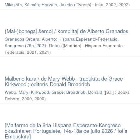
Mikszáth, Kálmán
;
Horvath, Jozefo
(
[Tyresö] : Inko, 2002
,
2002
)
(Mal-)bonegaj ŝercoj / kompiltaj de Alberto Granados
Granados Orcero, Alberto
;
Hispana Esperanto-Federacio.
Kongreso (79a. 2021. Reta)
(
[Madrido] : Hispana Esperanto-
Federacio, 2021
,
2021
)
Malbeno kara / de Mary Webb ; tradukita de Grace
Kirkwood ; editoris Donald Broadribb
Webb, Mary
;
Kirkwood, Grace
;
Broadribb, Donald
(
[S.l.] : Books
Reborn, 2000
,
2000
)
[Malfermo de la 84a Hispana Esperanto-Kongreso
okazinta en Portugalete, 14a-18a de julio 2026 / fotis
Embuskita]