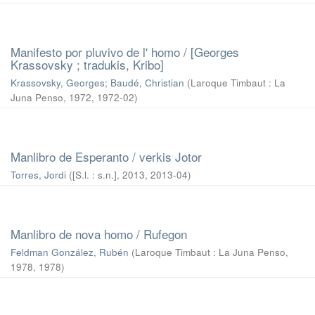
Manifesto por pluvivo de l' homo / [Georges
Krassovsky ; tradukis, Kribo]
Krassovsky, Georges
;
(
Laroque Timbaut : La
Juna Penso, 1972
,
1972-02
)
Manlibro de Esperanto / verkis Jotor
Torres, Jordi
(
[S.l. : s.n.], 2013
,
2013-04
)
Manlibro de nova homo / Rufegon
Feldman González, Rubén
(
Laroque Timbaut : La Juna Penso,
1978
,
1978
)