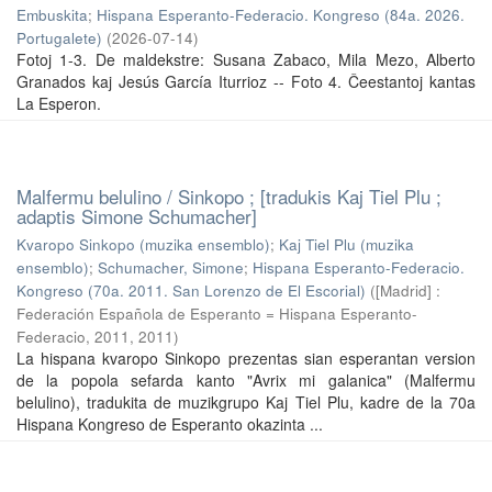
Embuskita
;
Hispana Esperanto-Federacio. Kongreso (84a. 2026.
Portugalete)
(
2026-07-14
)
Fotoj 1-3. De maldekstre: Susana Zabaco, Mila Mezo, Alberto
Granados kaj Jesús García Iturrioz -- Foto 4. Ĉeestantoj kantas
La Esperon.
Malfermu belulino / Sinkopo ; [tradukis Kaj Tiel Plu ;
adaptis Simone Schumacher]
Kvaropo Sinkopo (muzika ensemblo)
;
Kaj Tiel Plu (muzika
ensemblo)
;
Schumacher, Simone
;
Hispana Esperanto-Federacio.
Kongreso (70a. 2011. San Lorenzo de El Escorial)
(
[Madrid] :
Federación Española de Esperanto = Hispana Esperanto-
Federacio, 2011
,
2011
)
La hispana kvaropo Sinkopo prezentas sian esperantan version
de la popola sefarda kanto "Avrix mi galanica" (Malfermu
belulino), tradukita de muzikgrupo Kaj Tiel Plu, kadre de la 70a
Hispana Kongreso de Esperanto okazinta ...