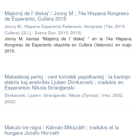
Majstroj de l' diskej' / Jonny M ; 74a Hispana Kongreso
de Esperanto, Cullera 2015
Jonny M.
;
Hispana Esperanto-Federacio. Kongreso (74a. 2015.
Cullera)
(
[S.l.] : Svena Dun, 2015
,
2015
)
Jonny M. kantas "Majstroj de l' diskej' " en la 74a Hispana
Kongreso de Esperanto okazinta en Cullera (Valencio) en majo
2015.
Makedonaj perloj : cent kvindek popolkantoj : la kantojn
elektis kaj enskribis Ljuben Dimkaroski ; tradukis en
Esperanton Nikola Stranĝanski
Dimkaroski, Ljuben
;
Stranĝanski, Nikola
(
[Tyresö] : Inko, 2002
,
2002
)
Makulo tre nigra / Kálmán Mikszáth ; tradukis el la
hungara Jozefo Horvath