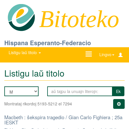
Bitoteko
Hispana Esperanto-Federacio
Listigu laŭ titolo
Ŝanĝu
Lingvo
navigadon
Listigu laŭ titolo
Ek
Montrataj rikordoj 5193-5212 el 7294
Macbeth : ŝekspira tragedio / Gian Carlo Fighiera ; 25a
IESKT