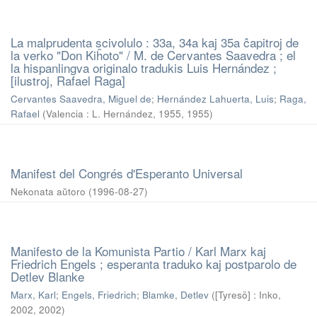
La malprudenta scivolulo : 33a, 34a kaj 35a ĉapitroj de
la verko "Don Kiĥoto" / M. de Cervantes Saavedra ; el
la hispanlingva originalo tradukis Luis Hernández ;
[ilustroj, Rafael Raga]
Cervantes Saavedra, Miguel de
;
Hernández Lahuerta, Luis
;
Raga,
Rafael
(
Valencia : L. Hernández, 1955
,
1955
)
Manifest del Congrés d'Esperanto Universal
Nekonata aŭtoro
(
1996-08-27
)
Manifesto de la Komunista Partio / Karl Marx kaj
Friedrich Engels ; esperanta traduko kaj postparolo de
Detlev Blanke
Marx, Karl
;
Engels, Friedrich
;
Blamke, Detlev
(
[Tyresö] : Inko,
2002
,
2002
)