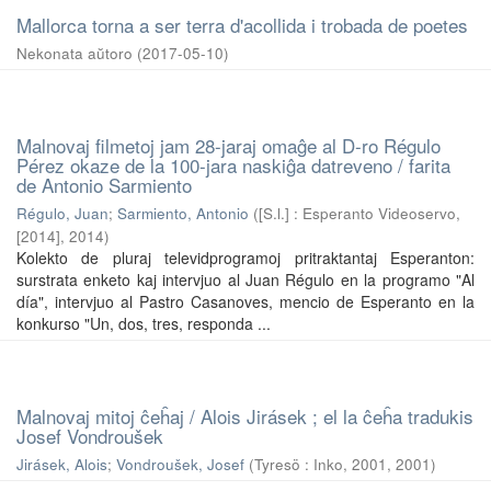
Mallorca torna a ser terra d'acollida i trobada de poetes
Nekonata aŭtoro
(
2017-05-10
)
Malnovaj filmetoj jam 28-jaraj omaĝe al D-ro Régulo
Pérez okaze de la 100-jara naskiĝa datreveno / farita
de Antonio Sarmiento
Régulo, Juan
;
Sarmiento, Antonio
(
[S.l.] : Esperanto Videoservo,
[2014]
,
2014
)
Kolekto de pluraj televidprogramoj pritraktantaj Esperanton:
surstrata enketo kaj intervjuo al Juan Régulo en la programo "Al
día", intervjuo al Pastro Casanoves, mencio de Esperanto en la
konkurso "Un, dos, tres, responda ...
Malnovaj mitoj ĉeĥaj / Alois Jirásek ; el la ĉeĥa tradukis
Josef Vondroušek
Jirásek, Alois
;
Vondroušek, Josef
(
Tyresö : Inko, 2001
,
2001
)