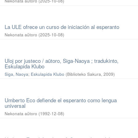
Nekonata aŭtoro
(
2025-10-08
)
La ULE ofrece un curso de iniciación al esperanto
Nekonata aŭtoro
(
2025-10-08
)
Uloj por justeco / aŭtoro, Siga-Naoya ; tradukinto,
Eskulapida Klubo
Siga, Naoya
;
Eskulapida Klubo
(
Biblioteko Sakura
,
2009
)
Umberto Eco defiende el esperanto como lengua
universal
Nekonata aŭtoro
(
1992-12-08
)