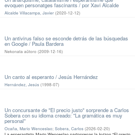
evoquen personatges fascinants / por Xavi Alcalde
Alcalde Villacampa, Javier
(
2020-12-12
)
Un antivirus falso se esconde detrás de las búsquedas
en Google / Paula Bardera
Nekonata aŭtoro
(
2009-12-16
)
Un canto al esperanto / Jesús Hernández
Hernández, Jesús
(
1998-07
)
Un concursante de "El precio justo" sorprende a Carlos
Sobera con su idioma creado: ''La gramática es muy
personal''
Ocaña, Mario Wenceslao
;
Sobera, Carlos
(
2026-02-20
)
La esperantisto Mario Wenceslao partoprenas la kvizon "El precio