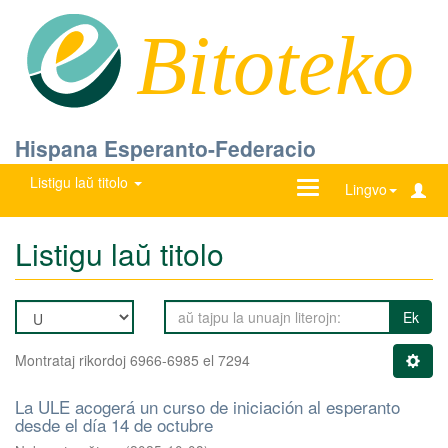
Bitoteko
Hispana Esperanto-Federacio
Listigu laŭ titolo
Ŝanĝu
Lingvo
navigadon
Listigu laŭ titolo
Ek
Montrataj rikordoj 6966-6985 el 7294
La ULE acogerá un curso de iniciación al esperanto
desde el día 14 de octubre