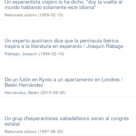
Un esperantista viajero lo ha dicho: "doy la vuelta al
mundo hablando solamente este idioma"
Nekonata aŭtoro
(
1959-02-10
)
Un experto austriaco dice que la península ibérica
inspira a la literatura en esperanto / Joaquín Rábago
Rábago, Joaquín
(
1994-02-14
)
De un futón en Kyoto a un apartamento en Londres /
Belén Hernández
Hernández, Belén
(
2013-09-30
)
Un grup d'esperantistes sabadellencs seran al congrés
estatal
Nekonata aŭtoro
(
1997-06-30
)