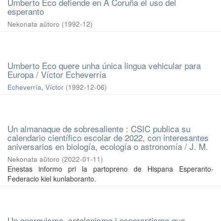
Umberto Eco defiende en A Coruña el uso del
esperanto
Nekonata aŭtoro
(
1992-12
)
Umberto Eco quere unha única lingua vehicular para
Europa / Víctor Echeverría
Echeverría, Víctor
(
1992-12-06
)
Un almanaque de sobresaliente : CSIC publica su
calendario científico escolar de 2022, con interesantes
aniversarios en biología, ecología o astronomía / J. M.
Nekonata aŭtoro
(
2022-01-11
)
Enestas informo pri la partopreno de Hispana Esperanto-
Federacio kiel kunlaboranto.
Un anarquisme, catalanisme i esperantisme que