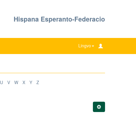
Hispana Esperanto-Federacio
Lingvo
U
V
W
X
Y
Z