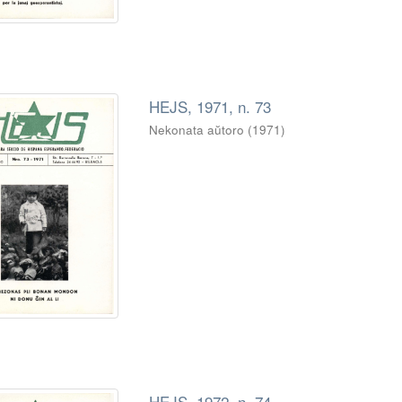
HEJS, 1971, n. 73
Nekonata aŭtoro
(
1971
)
HEJS, 1972, n. 74