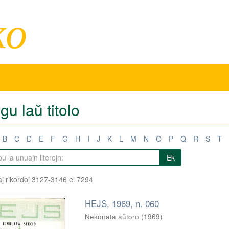
ko
igu laŭ titolo
B
C
D
E
F
G
H
I
J
K
L
M
N
O
P
Q
R
S
T
Ek
j rikordoj 3127-3146 el 7294
HEJS, 1969, n. 060
Nekonata aŭtoro
(
1969
)