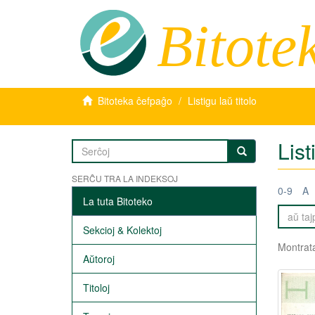
Bitote
Bitoteka ĉefpaĝo
Listigu laŭ titolo
List
SERĈU TRA LA INDEKSOJ
0-9
A
La tuta Bitoteko
Sekcioj & Kolektoj
Montrata
Aŭtoroj
Titoloj