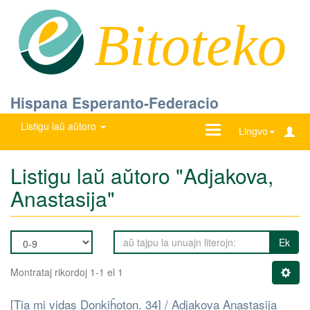
Bitoteko
Hispana Esperanto-Federacio
Listigu laŭ aŭtoro
Ŝanĝu
Lingvo
navigadon
Listigu laŭ aŭtoro "Adjakova,
Anastasija"
Ek
Montrataj rikordoj 1-1 el 1
[Tia mi vidas Donkiĥoton. 34] / Adjakova Anastasija