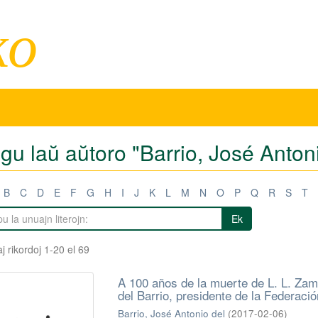
ko
igu laŭ aŭtoro "Barrio, José Anton
B
C
D
E
F
G
H
I
J
K
L
M
N
O
P
Q
R
S
T
Ek
j rikordoj 1-20 el 69
A 100 años de la muerte de L. L. Zam
del Barrio, presidente de la Federaci
Barrio, José Antonio del
(
2017-02-06
)