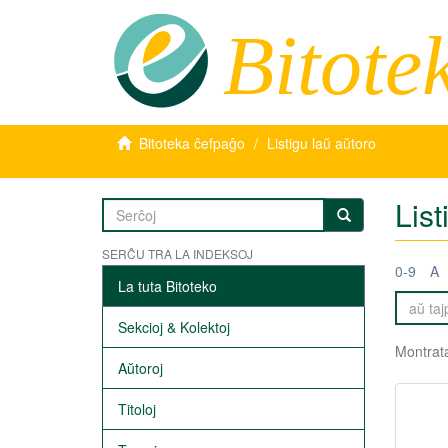
Bitote
Bitoteka ĉefpaĝo
Listigu laŭ aŭtoro
List
SERĈU TRA LA INDEKSOJ
0-9
A
La tuta Bitoteko
Sekcioj & Kolektoj
Montrata
Aŭtoroj
Titoloj