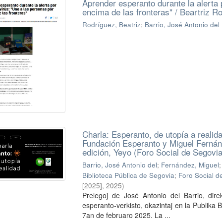
Aprender esperanto durante la alerta 
encima de las fronteras" / Beartriz R
Rodríguez, Beatriz
;
Barrio, José Antonio del
Charla: Esperanto, de utopía a realida
Fundación Esperanto y Miguel Fernánde
edición, Yeyo (Foro Social de Segovi
Barrio, José Antonio del
;
Fernández, Miguel
Biblioteca Pública de Segovia
;
Foro Social d
[2025]
,
2025
)
Prelegoj de José Antonio del Barrio, dir
esperanto-verkisto, okazintaj en la Publika 
7an de februaro 2025. La ...