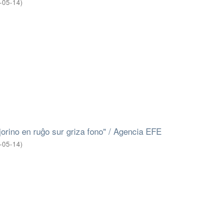
-05-14
)
orino en ruĝo sur griza fono" / Agencia EFE
-05-14
)