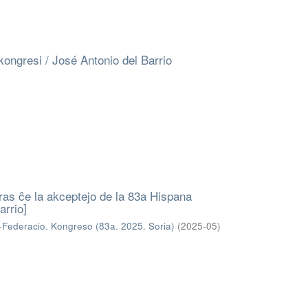
 kongresi / José Antonio del Barrio
ras ĉe la akceptejo de la 83a Hispana
arrio]
Federacio. Kongreso (83a. 2025. Soria)
(
2025-05
)