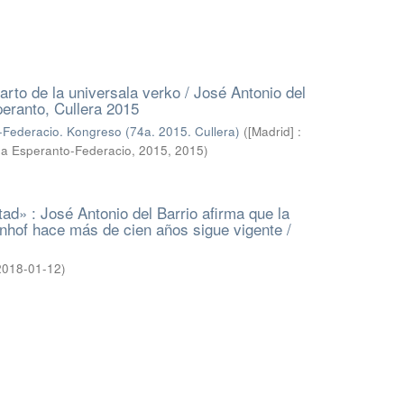
arto de la universala verko / José Antonio del
eranto, Cullera 2015
Federacio. Kongreso (74a. 2015. Cullera)
(
[Madrid] :
na Esperanto-Federacio, 2015
,
2015
)
tad» : José Antonio del Barrio afirma que la
nhof hace más de cien años sigue vigente /
2018-01-12
)