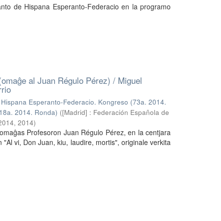
idanto de Hispana Esperanto-Federacio en la programo
: (omaĝe al Juan Régulo Pérez) / Miguel
rio
;
Hispana Esperanto-Federacio. Kongreso (73a. 2014.
18a. 2014. Ronda)
(
[Madrid] : Federación Española de
 2014
,
2014
)
 omaĝas Profesoron Juan Régulo Pérez, en la centjara
Al vi, Don Juan, kiu, laudire, mortis", originale verkita