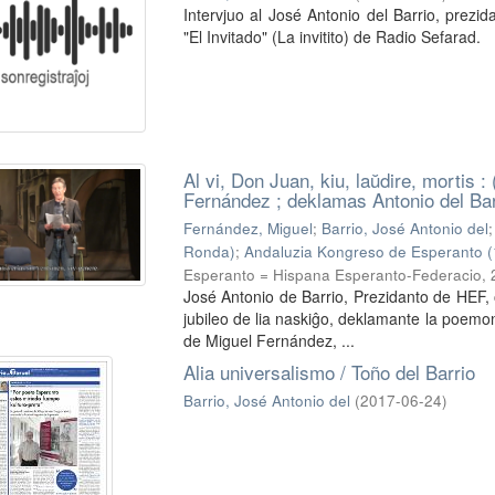
Intervjuo al José Antonio del Barrio, prez
"El Invitado" (La invitito) de Radio Sefarad.
Al vi, Don Juan, kiu, laŭdire, mortis 
Fernández ; deklamas Antonio del Bar
Fernández, Miguel
;
Barrio, José Antonio del
Ronda)
;
Andaluzia Kongreso de Esperanto (
Esperanto = Hispana Esperanto-Federacio,
José Antonio de Barrio, Prezidanto de HEF,
jubileo de lia naskiĝo, deklamante la poemon "
de Miguel Fernández, ...
Alia universalismo / Toño del Barrio
Barrio, José Antonio del
(
2017-06-24
)