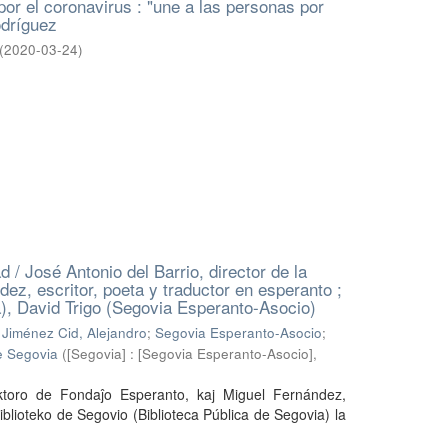
por el coronavirus : "une a las personas por
odríguez
(
2020-03-24
)
d / José Antonio del Barrio, director de la
z, escritor, poeta y traductor en esperanto ;
a), David Trigo (Segovia Esperanto-Asocio)
;
Jiménez Cid, Alejandro
;
Segovia Esperanto-Asocio
;
e Segovia
(
[Segovia] : [Segovia Esperanto-Asocio],
ektoro de Fondaĵo Esperanto, kaj Miguel Fernández,
Biblioteko de Segovio (Biblioteca Pública de Segovia) la