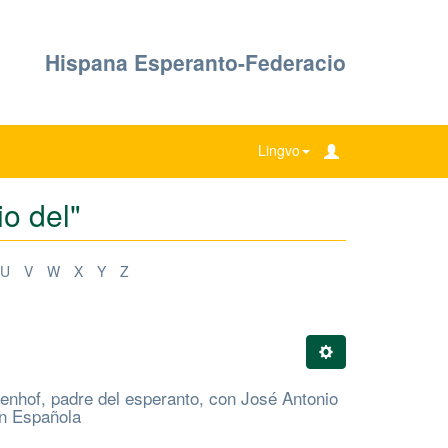
Hispana Esperanto-Federacio
Lingvo
io del"
U
V
W
X
Y
Z
enhof, padre del esperanto, con José Antonio
ón Española