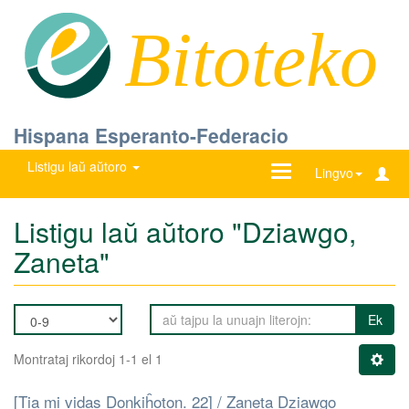
Bitoteko
Hispana Esperanto-Federacio
Listigu laŭ aŭtoro
Ŝanĝu
Lingvo
navigadon
Listigu laŭ aŭtoro "Dziawgo,
Zaneta"
Ek
Montrataj rikordoj 1-1 el 1
[Tia mi vidas Donkiĥoton. 22] / Zaneta Dziawgo