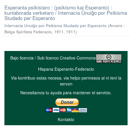
Esperanta psikistaro : (psikismo kaj Esperanto) :
kunlaborada verketaro / Internacia Unuiĝo por Psikisma
Studado per Esperanto
Internacia Unuiĝo por Psikisma Studado per Esperanto
(
Anvers :
Belga Spiritista Federacio, 1911
,
1911
)
Bajo licencia / Sub licenco Creative Commons
Hispana Esperanto-Federacio
Via kontribuo estas necesa, via helpo permesos al ni teni la
servon
Necesitamos tu ayuda para mantener el servicio.
Kontakto