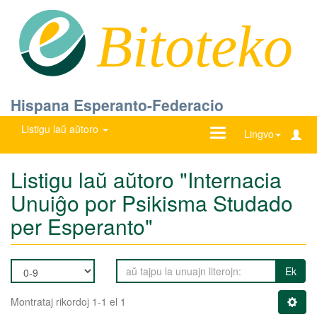
Bitoteko
Hispana Esperanto-Federacio
Listigu laŭ aŭtoro
Ŝanĝu
Lingvo
navigadon
Listigu laŭ aŭtoro "Internacia
Unuiĝo por Psikisma Studado
per Esperanto"
Ek
Montrataj rikordoj 1-1 el 1