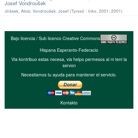
Josef Vondroušek
Jirásek, Alois
;
Vondroušek, Josef
(
Tyresö : Inko, 2001
,
2001
)
Bajo licencia / Sub licenco Creative Commons
Hispana Esperanto-Federacio
Via kontribuo estas necesa, via helpo permesos al ni teni la
servon
Necesitamos tu ayuda para mantener el servicio.
Kontakto