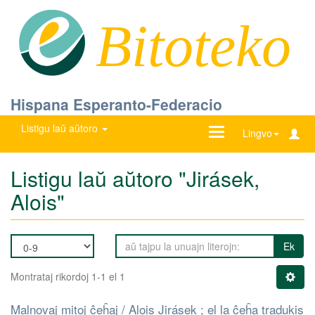
Bitoteko
Hispana Esperanto-Federacio
Listigu laŭ aŭtoro
Ŝanĝu
Lingvo
navigadon
Listigu laŭ aŭtoro "Jirásek,
Alois"
Ek
Montrataj rikordoj 1-1 el 1
Malnovaj mitoj ĉeĥaj / Alois Jirásek ; el la ĉeĥa tradukis