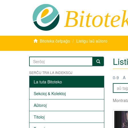
Bitote
Bitoteka ĉefpaĝo
Listigu laŭ aŭtoro
List
SERĈU TRA LA INDEKSOJ
0-9
A
La tuta Bitoteko
Sekcioj & Kolektoj
Montrata
Aŭtoroj
Titoloj