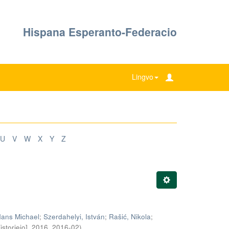
Hispana Esperanto-Federacio
Lingvo
U
V
W
X
Y
Z
Hans Michael
;
Szerdahelyi, István
;
Rašić, Nikola
;
H[istoriejo], 2016
,
2016-02
)