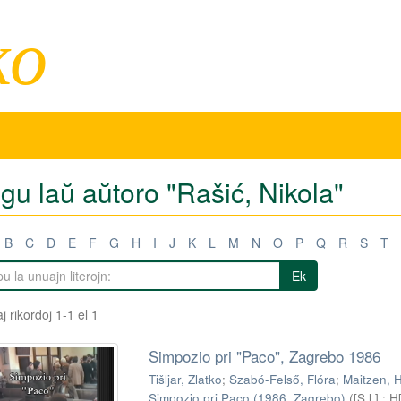
ko
igu laŭ aŭtoro "Rašić, Nikola"
B
C
D
E
F
G
H
I
J
K
L
M
N
O
P
Q
R
S
T
Ek
j rikordoj 1-1 el 1
Simpozio pri "Paco", Zagrebo 1986
Tišljar, Zlatko
;
Szabó-Felső, Flóra
;
Maitzen, 
Simpozio pri Paco (1986. Zagrebo)
(
[S.l.] : 