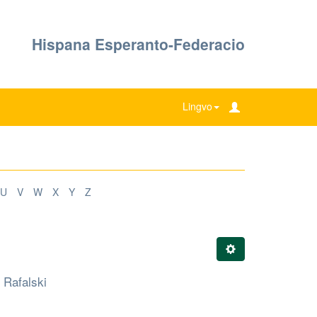
Hispana Esperanto-Federacio
Lingvo
U
V
W
X
Y
Z
 Rafalski