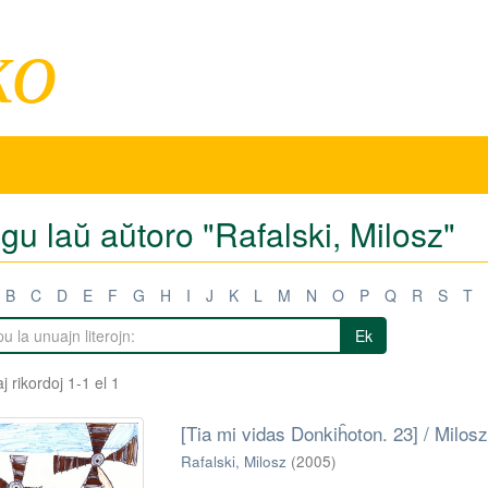
ko
igu laŭ aŭtoro "Rafalski, Milosz"
B
C
D
E
F
G
H
I
J
K
L
M
N
O
P
Q
R
S
T
Ek
j rikordoj 1-1 el 1
[Tia mi vidas Donkiĥoton. 23] / Milosz
Rafalski, Milosz
(
2005
)