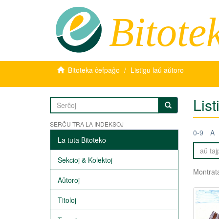
Bitote
Bitoteka ĉefpaĝo
Listigu laŭ aŭtoro
List
SERĈU TRA LA INDEKSOJ
0-9
A
La tuta Bitoteko
Sekcioj & Kolektoj
Montrata
Aŭtoroj
Titoloj