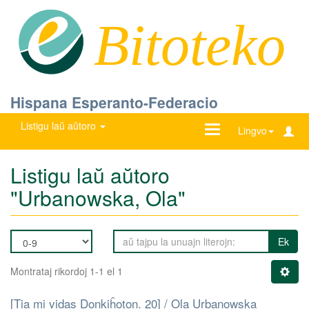
Bitoteko
Hispana Esperanto-Federacio
Listigu laŭ aŭtoro
Ŝanĝu
Lingvo
navigadon
Listigu laŭ aŭtoro
"Urbanowska, Ola"
Ek
Montrataj rikordoj 1-1 el 1
[Tia mi vidas Donkiĥoton. 20] / Ola Urbanowska