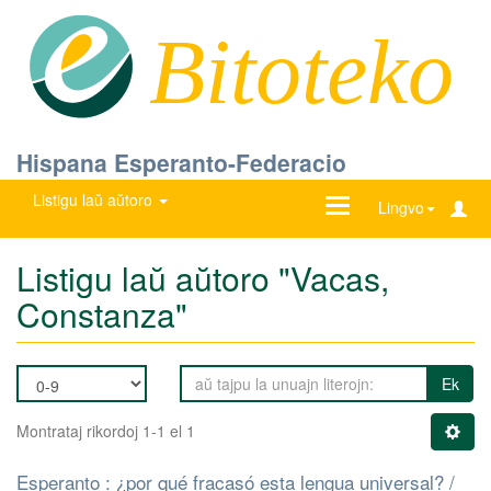
Bitoteko
Hispana Esperanto-Federacio
Listigu laŭ aŭtoro
Ŝanĝu
Lingvo
navigadon
Listigu laŭ aŭtoro "Vacas,
Constanza"
Ek
Montrataj rikordoj 1-1 el 1
Esperanto : ¿por qué fracasó esta lengua universal? /