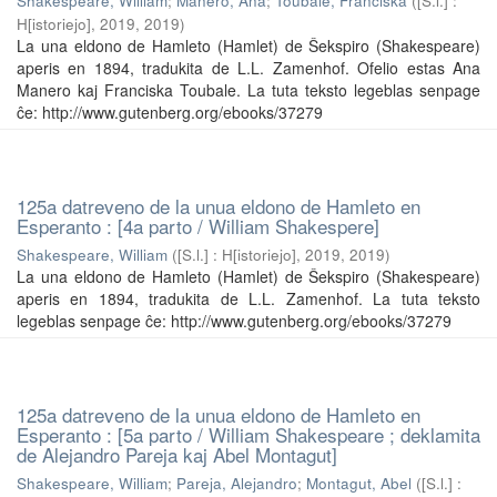
Shakespeare, William
;
Manero, Ana
;
Toubale, Franciska
(
[S.l.] :
H[istoriejo], 2019
,
2019
)
La una eldono de Hamleto (Hamlet) de Ŝekspiro (Shakespeare)
aperis en 1894, tradukita de L.L. Zamenhof. Ofelio estas Ana
Manero kaj Franciska Toubale. La tuta teksto legeblas senpage
ĉe: http://www.gutenberg.org/ebooks/37279
125a datreveno de la unua eldono de Hamleto en
Esperanto : [4a parto / William Shakespere]
Shakespeare, William
(
[S.l.] : H[istoriejo], 2019
,
2019
)
La una eldono de Hamleto (Hamlet) de Ŝekspiro (Shakespeare)
aperis en 1894, tradukita de L.L. Zamenhof. La tuta teksto
legeblas senpage ĉe: http://www.gutenberg.org/ebooks/37279
125a datreveno de la unua eldono de Hamleto en
Esperanto : [5a parto / William Shakespeare ; deklamita
de Alejandro Pareja kaj Abel Montagut]
Shakespeare, William
;
Pareja, Alejandro
;
Montagut, Abel
(
[S.l.] :