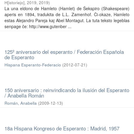
H[istoriejo], 2019
,
2019
)
La una eldono de Hamleto (Hamlet) de Ŝekspiro (Shakespeare)
aperis en 1894, tradukita de L.L. Zamenhof. Ĉi-okaze, Hamleto
estas Alejandro Pareja kaj Abel Montagut. La tuta teksto legeblas
senpage ĉe: http://www.gutenber ...
125º aniversario del esperanto / Federación Española
de Esperanto
Hispana Esperanto-Federacio
(
2012-07-21
)
150 aniversario : reinvindicando la ilusión del Esperanto
/ Anabella Román
Román, Anabella
(
2009-12-13
)
18a Hispana Kongreso de Esperanto : Madrid, 1957