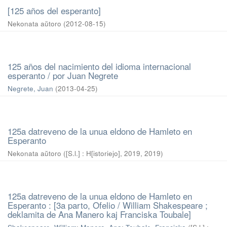
[125 años del esperanto]
Nekonata aŭtoro
(
2012-08-15
)
125 años del nacimiento del idioma internacional
esperanto / por Juan Negrete
Negrete, Juan
(
2013-04-25
)
125a datreveno de la unua eldono de Hamleto en
Esperanto
Nekonata aŭtoro
(
[S.l.] : H[istoriejo], 2019
,
2019
)
125a datreveno de la unua eldono de Hamleto en
Esperanto : [3a parto, Ofelio / William Shakespeare ;
deklamita de Ana Manero kaj Franciska Toubale]