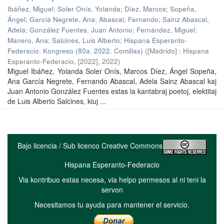
Ibáñez, Miguel
;
Soler Onís, Yolanda
;
Díez, Marcos
;
Sopeña,
Ángel
;
García Negrete, Ana
;
Abascal, Fernando
;
Sainz Abascal,
Adela
;
González Fuentes, Juan Antonio
;
Fernández, Miguel
;
Manero, Ana
;
Salcines, Luis Alberto
;
Hispana Esperanto-
Federacio. Kongreso (80a. 2022. Comillas)
(
[Madrido] : Hispana
Esperanto-Federacio, [2022]
,
2022
)
Miguel Ibáñez, Yolanda Soler Onís, Marcos Díez, Ángel Sopeña,
Ana García Negrete, Fernando Abascal, Adela Sainz Abascal kaj
Juan Antonio González Fuentes estas la kantabraj poetoj, elektitaj
de Luis Alberto Salcines, kiuj ...
Bajo licencia / Sub licenco Creative Commons
Hispana Esperanto-Federacio
Via kontribuo estas necesa, via helpo permesos al ni teni la
servon
Necesitamos tu ayuda para mantener el servicio.