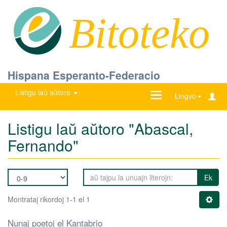
Bitoteko
Hispana Esperanto-Federacio
Listigu laŭ aŭtoro
Ŝanĝu
Lingvo
navigadon
Listigu laŭ aŭtoro "Abascal,
Fernando"
Ek
Montrataj rikordoj 1-1 el 1
Nunaj poetoj el Kantabrio