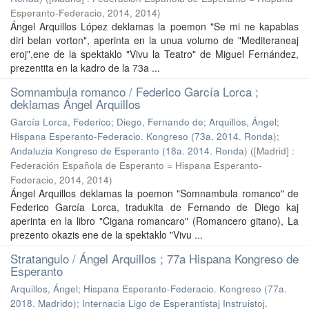
Esperanto-Federacio, 2014
,
2014
)
Ángel Arquillos López deklamas la poemon "Se mi ne kapablas
diri belan vorton", aperinta en la unua volumo de "Mediteraneaj
eroj",ene de la spektaklo "Vivu la Teatro" de Miguel Fernández,
prezentita en la kadro de la 73a ...
Somnambula romanco / Federico García Lorca ;
deklamas Ángel Arquillos
García Lorca, Federico
;
Diego, Fernando de
;
Arquillos, Ángel
;
Hispana Esperanto-Federacio. Kongreso (73a. 2014. Ronda)
;
Andaluzia Kongreso de Esperanto (18a. 2014. Ronda)
(
[Madrid] :
Federación Española de Esperanto = Hispana Esperanto-
Federacio, 2014
,
2014
)
Ángel Arquillos deklamas la poemon "Somnambula romanco" de
Federico García Lorca, tradukita de Fernando de Diego kaj
aperinta en la libro "Cigana romancaro" (Romancero gitano), La
prezento okazis ene de la spektaklo "Vivu ...
Stratangulo / Ángel Arquillos ; 77a Hispana Kongreso de
Esperanto
Arquillos, Ángel
;
Hispana Esperanto-Federacio. Kongreso (77a.
2018. Madrido)
;
Internacia Ligo de Esperantistaj Instruistoj.