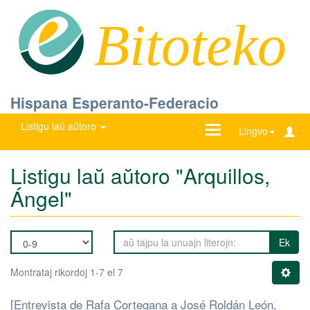
Bitoteko
Hispana Esperanto-Federacio
Listigu laŭ aŭtoro
Ŝanĝu
Lingvo
navigadon
Listigu laŭ aŭtoro "Arquillos,
Ángel"
Ek
Montrataj rikordoj 1-7 el 7
[Entrevista de Rafa Cortegana a José Roldán León,