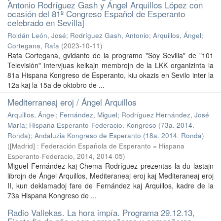
Antonio Rodríguez Gash y Ángel Arquillos López con
ocasión del 81º Congreso Español de Esperanto
celebrado en Sevilla]
Roldán León, José
;
Rodríguez Gash, Antonio
;
Arquillos, Ángel
;
Cortegana, Rafa
(
2023-10-11
)
Rafa Cortegana, gvidanto de la programo "Soy Sevilla" de "101
Televisión" intervjuas kelkajn membrojn de la LKK organizinta la
81a Hispana Kongreso de Esperanto, kiu okazis en Sevilo inter la
12a kaj la 15a de oktobro de ...
Mediterraneaj eroj / Ángel Arquillos
Arquillos, Ángel
;
Fernández, Miguel
;
Rodríguez Hernández, José
María
;
Hispana Esperanto-Federacio. Kongreso (73a. 2014.
Ronda)
;
Andaluzia Kongreso de Esperanto (18a. 2014. Ronda)
(
[Madrid] : Federación Española de Esperanto = Hispana
Esperanto-Federacio, 2014
,
2014-05
)
Miguel Fernández kaj Chema Rodríguez prezentas la du lastajn
librojn de Ángel Arquillos, Mediteraneaj eroj kaj Mediteraneaj eroj
II, kun deklamadoj fare de Fernández kaj Arquillos, kadre de la
73a Hispana Kongreso de ...
Radio Vallekas. La hora impía. Programa 29.12.13,