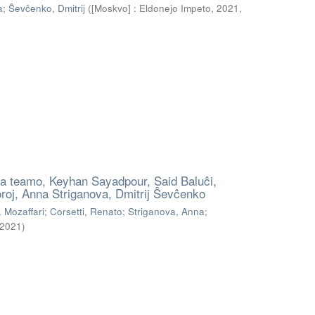
a
;
Ŝevĉenko, Dmitrij
(
[Moskvo] : Eldonejo Impeto, 2021
,
duka teamo, Keyhan Sayadpour, Said Baluĉi,
oroj, Anna Striganova, Dmitrij Ŝevĉenko
. Mozaffari
;
Corsetti, Renato
;
Striganova, Anna
;
2021
)