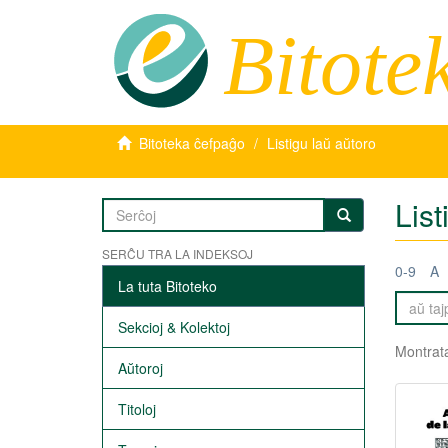
Bitote
Bitoteka ĉefpaĝo
Listigu laŭ aŭtoro
List
SERĈU TRA LA INDEKSOJ
0-9
A
La tuta Bitoteko
Sekcioj & Kolektoj
Montrata
Aŭtoroj
Titoloj