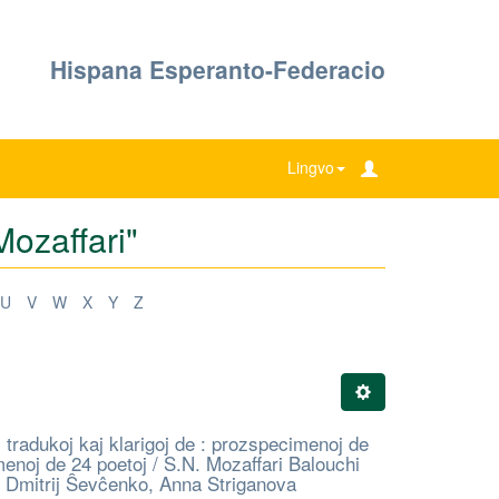
Hispana Esperanto-Federacio
Lingvo
Mozaffari"
U
V
W
X
Y
Z
: tradukoj kaj klarigoj de : prozspecimenoj de
menoj de 24 poetoj / S.N. Mozaffari Balouchi
j Dmitrij Ŝevĉenko, Anna Striganova