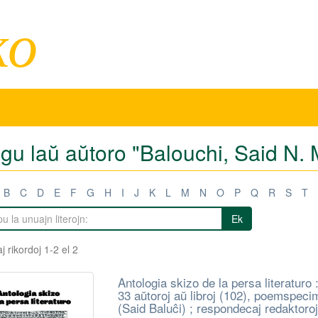
ko
igu laŭ aŭtoro "Balouchi, Said N. 
B
C
D
E
F
G
H
I
J
K
L
M
N
O
P
Q
R
S
T
Ek
j rikordoj 1-2 el 2
Antologia skizo de la persa literaturo 
33 aŭtoroj aŭ libroj (102), poemspeci
(Said Baluĉi) ; respondecaj redaktoro