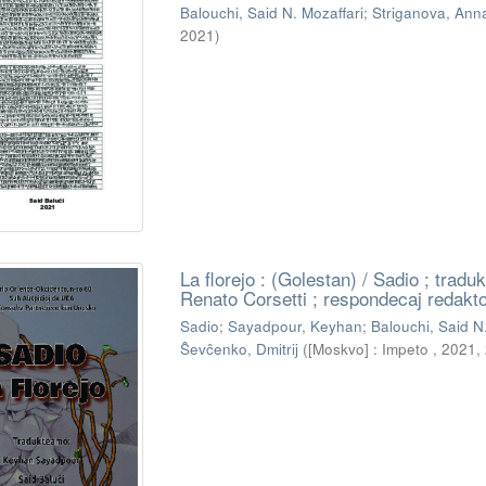
Balouchi, Said N. Mozaffari
;
Striganova, Ann
2021
)
La florejo : (Golestan) / Sadio ; tra
Renato Corsetti ; respondecaj redakt
Sadio
;
Sayadpour, Keyhan
;
Balouchi, Said N
Ŝevĉenko, Dmitrij
(
[Moskvo] : Impeto , 2021
,