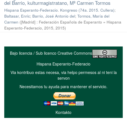
del Barrio, kulturmagistratano, Mª Carmen Tormos
Hispana Esperanto-Federacio. Kongreso (74a. 2015. Cullera)
;
Baltasar, Enric
;
Barrio, José Antonio del
;
Tormos, María del
Carmen
(
[Madrid] : Federación Española de Esperanto = Hispana
Esperanto-Federacio, 2015
,
2015
)
Bajo licencia / Sub licenco Creative Commons
Hispana Esperanto-Federacio
Via kontribuo estas necesa, via helpo permesos al ni teni la
servon
Necesitamos tu ayuda para mantener el servicio.
Kontakto