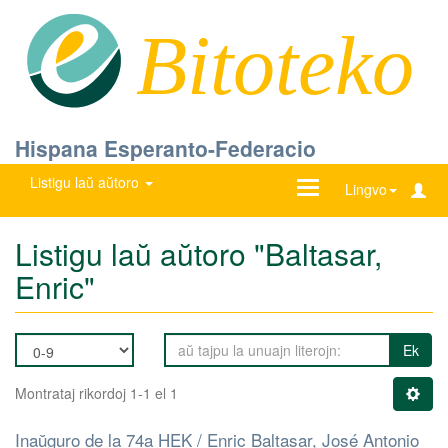
Bitoteko
Hispana Esperanto-Federacio
Listigu laŭ aŭtoro
Ŝanĝu
Lingvo
navigadon
Listigu laŭ aŭtoro "Baltasar,
Enric"
Ek
Montrataj rikordoj 1-1 el 1
Inaŭguro de la 74a HEK / Enric Baltasar, José Antonio