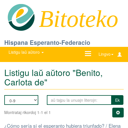
Bitoteko
Hispana Esperanto-Federacio
Listigu laŭ aŭtoro
Ŝanĝu
Lingvo
navigadon
Listigu laŭ aŭtoro "Benito,
Carlota de"
Ek
Montrataj rikordoj 1-1 el 1
¿Cómo sería si el esperanto hubiera triunfado? / Elena