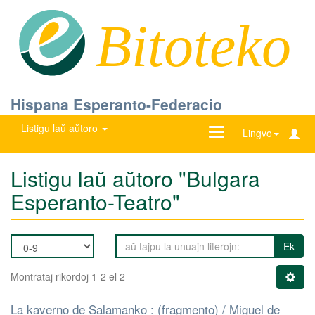
Bitoteko
Hispana Esperanto-Federacio
Listigu laŭ aŭtoro
Ŝanĝu
Lingvo
navigadon
Listigu laŭ aŭtoro "Bulgara
Esperanto-Teatro"
Ek
Montrataj rikordoj 1-2 el 2
La kaverno de Salamanko : (fragmento) / Miguel de