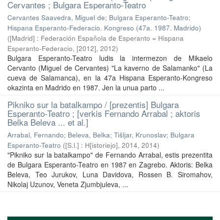
Cervantes ; Bulgara Esperanto-Teatro
Cervantes Saavedra, Miguel de
;
Bulgara Esperanto-Teatro
;
Hispana Esperanto-Federacio. Kongreso (47a. 1987. Madrido)
(
[Madrid] : Federación Española de Esperanto = Hispana
Esperanto-Federacio, [2012]
,
2012
)
Bulgara Esperanto-Teatro ludis la intermezon de Mikaelo
Cervanto (Miguel de Cervantes) "La kaverno de Salamanko" (La
cueva de Salamanca), en la 47a Hispana Esperanto-Kongreso
okazinta en Madrido en 1987. Jen la unua parto ...
Pikniko sur la batalkampo / [prezentis] Bulgara
Esperanto-Teatro ; [verkis Fernando Arrabal ; aktoris
Belka Beleva ... et al.]
Arrabal, Fernando
;
Beleva, Belka
;
Tišljar, Krunoslav
;
Bulgara
Esperanto-Teatro
(
[S.l.] : H[istoriejo], 2014
,
2014
)
"Pikniko sur la batalkampo" de Fernando Arrabal, estis prezentita
de Bulgara Esperanto-Teatro en 1987 en Zagrebo. Aktoris: Belka
Beleva, Teo Jurukov, Luna Davidova, Rossen B. Siromahov,
Nikolaj Uzunov, Veneta Zjumbjuleva, ...