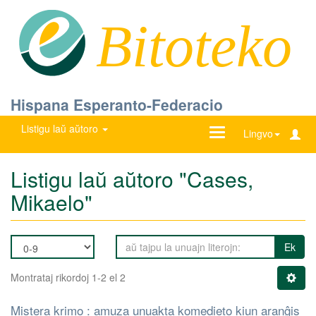
Bitoteko
Hispana Esperanto-Federacio
Listigu laŭ aŭtoro
Ŝanĝu
Lingvo
navigadon
Listigu laŭ aŭtoro "Cases,
Mikaelo"
Ek
Montrataj rikordoj 1-2 el 2
Mistera krimo : amuza unuakta komedieto kiun aranĝis