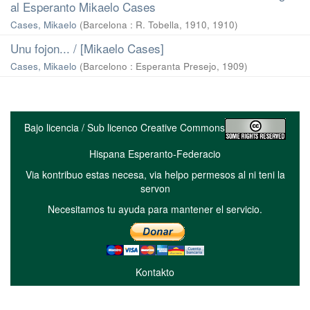
al Esperanto Mikaelo Cases
Cases, Mikaelo
(
Barcelona : R. Tobella, 1910
,
1910
)
Unu fojon... / [Mikaelo Cases]
Cases, Mikaelo
(
Barcelono : Esperanta Presejo
,
1909
)
Bajo licencia / Sub licenco Creative Commons
Hispana Esperanto-Federacio
Via kontribuo estas necesa, via helpo permesos al ni teni la
servon
Necesitamos tu ayuda para mantener el servicio.
Kontakto