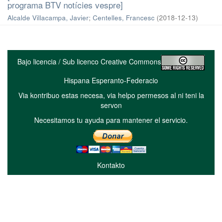
programa BTV notícies vespre]
Alcalde Villacampa, Javier
;
Centelles, Francesc
(
2018-12-13
)
Bajo licencia / Sub licenco Creative Commons
Hispana Esperanto-Federacio
Via kontribuo estas necesa, via helpo permesos al ni teni la
servon
Necesitamos tu ayuda para mantener el servicio.
Kontakto