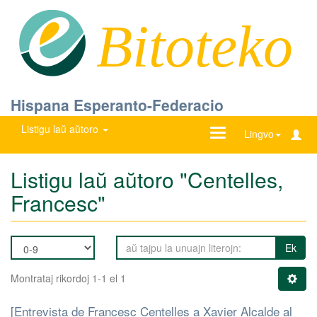
Bitoteko
Hispana Esperanto-Federacio
Listigu laŭ aŭtoro
Ŝanĝu
Lingvo
navigadon
Listigu laŭ aŭtoro "Centelles,
Francesc"
Ek
Montrataj rikordoj 1-1 el 1
[Entrevista de Francesc Centelles a Xavier Alcalde al