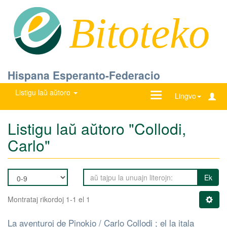
Bitoteko
Hispana Esperanto-Federacio
Listigu laŭ aŭtoro
Ŝanĝu
Lingvo
navigadon
Listigu laŭ aŭtoro "Collodi,
Carlo"
Ek
Montrataj rikordoj 1-1 el 1
La aventuroj de Pinokjo / Carlo Collodi ; el la itala