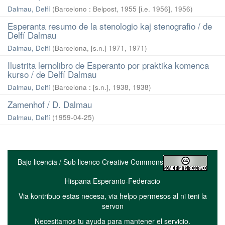
Dalmau, Delfí
(
Barcelono : Belpost, 1955 [i.e. 1956]
,
1956
)
Esperanta resumo de la stenologio kaj stenografio / de
Delfí Dalmau
Dalmau, Delfí
(
Barcelona, [s.n.] 1971
,
1971
)
Ilustrita lernolibro de Esperanto por praktika komenca
kurso / de Delfí Dalmau
Dalmau, Delfí
(
Barcelona : [s.n.], 1938
,
1938
)
Zamenhof / D. Dalmau
Dalmau, Delfí
(
1959-04-25
)
Bajo licencia / Sub licenco Creative Commons
Hispana Esperanto-Federacio
Via kontribuo estas necesa, via helpo permesos al ni teni la
servon
Necesitamos tu ayuda para mantener el servicio.