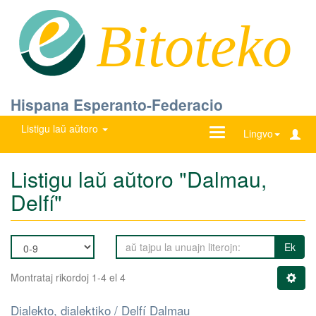
Bitoteko
Hispana Esperanto-Federacio
Listigu laŭ aŭtoro
Ŝanĝu
Lingvo
navigadon
Listigu laŭ aŭtoro "Dalmau,
Delfí"
Ek
Montrataj rikordoj 1-4 el 4
Dialekto, dialektiko / Delfí Dalmau