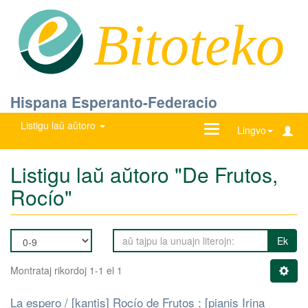
Bitoteko
Hispana Esperanto-Federacio
Listigu laŭ aŭtoro
Ŝanĝu
Lingvo
navigadon
Listigu laŭ aŭtoro "De Frutos,
Rocío"
Ek
Montrataj rikordoj 1-1 el 1
La espero / [kantis] Rocío de Frutos ; [pianis Irina