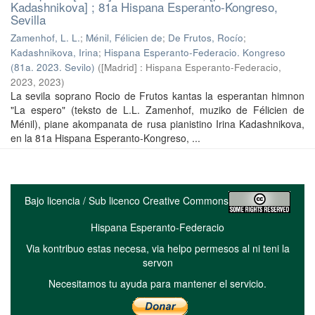
Kadashnikova] ; 81a Hispana Esperanto-Kongreso,
Sevilla
Zamenhof, L. L.
;
Ménil, Félicien de
;
De Frutos, Rocío
;
Kadashnikova, Irina
;
Hispana Esperanto-Federacio. Kongreso
(81a. 2023. Sevilo)
(
[Madrid] : Hispana Esperanto-Federacio,
2023
,
2023
)
La sevila soprano Rocio de Frutos kantas la esperantan himnon
"La espero" (teksto de L.L. Zamenhof, muziko de Félicien de
Ménil), piane akompanata de rusa pianistino Irina Kadashnikova,
en la 81a Hispana Esperanto-Kongreso, ...
Bajo licencia / Sub licenco Creative Commons
Hispana Esperanto-Federacio
Via kontribuo estas necesa, via helpo permesos al ni teni la
servon
Necesitamos tu ayuda para mantener el servicio.