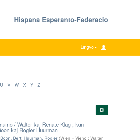
Hispana Esperanto-Federacio
Lingvo
U
V
W
X
Y
Z
numo / Walter kaj Renate Klag ; kun
 Boon kaj Rogier Huurman
;
Boon, Bert
;
Huurman, Rogier
(
Wien = Vieno : Walter