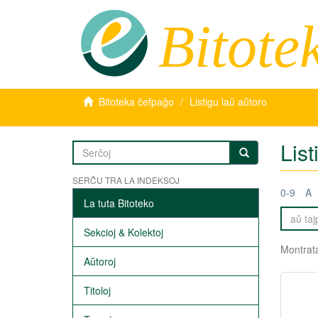
Bitote
Bitoteka ĉefpaĝo
Listigu laŭ aŭtoro
List
SERĈU TRA LA INDEKSOJ
0-9
A
La tuta Bitoteko
Sekcioj & Kolektoj
Montrata
Aŭtoroj
Titoloj