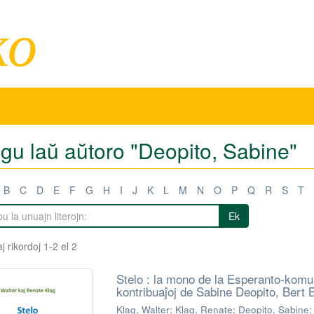
ko
igu laŭ aŭtoro "Deopito, Sabine"
B
C
D
E
F
G
H
I
J
K
L
M
N
O
P
Q
R
S
T
Ek
j rikordoj 1-2 el 2
Stelo : la mono de la Esperanto-komu
kontribuaĵoj de Sabine Deopito, Bert
Klag, Walter
;
Klag, Renate
;
Deopito, Sabine