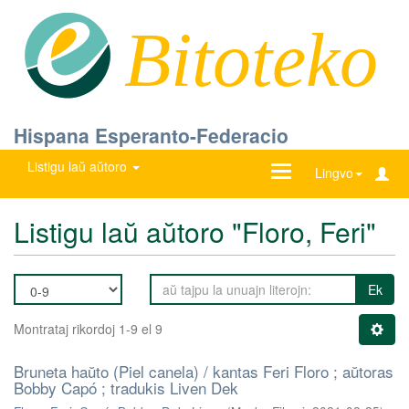
Bitoteko
Hispana Esperanto-Federacio
Listigu laŭ aŭtoro
Ŝanĝu
Lingvo
navigadon
Listigu laŭ aŭtoro "Floro, Feri"
Ek
Montrataj rikordoj 1-9 el 9
Bruneta haŭto (Piel canela) / kantas Feri Floro ; aŭtoras
Bobby Capó ; tradukis Liven Dek