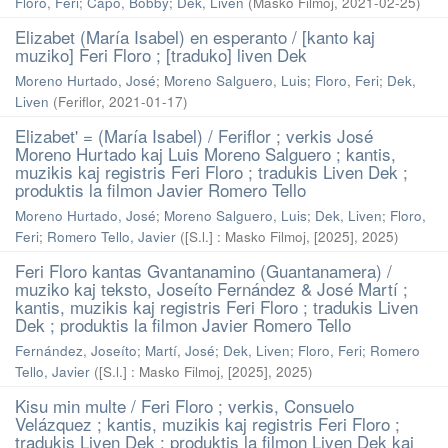
Floro, Feri
;
Capó, Bobby
;
Dek, Liven
(
Masko Filmoj
,
2021-02-25
)
Elizabet (María Isabel) en esperanto / [kanto kaj
muziko] Feri Floro ; [traduko] liven Dek
Moreno Hurtado, José
;
Moreno Salguero, Luis
;
Floro, Feri
;
Dek,
Liven
(
Feriflor
,
2021-01-17
)
Elizabet' = (María Isabel) / Feriflor ; verkis José
Moreno Hurtado kaj Luis Moreno Salguero ; kantis,
muzikis kaj registris Feri Floro ; tradukis Liven Dek ;
produktis la filmon Javier Romero Tello
Moreno Hurtado, José
;
Moreno Salguero, Luis
;
Dek, Liven
;
Floro,
Feri
;
Romero Tello, Javier
(
[S.l.] : Masko Filmoj, [2025]
,
2025
)
Feri Floro kantas Gvantanamino (Guantanamera) /
muziko kaj teksto, Joseíto Fernández & José Martí ;
kantis, muzikis kaj registris Feri Floro ; tradukis Liven
Dek ; produktis la filmon Javier Romero Tello
Fernández, Joseíto
;
Martí, José
;
Dek, Liven
;
Floro, Feri
;
Romero
Tello, Javier
(
[S.l.] : Masko Filmoj, [2025]
,
2025
)
Kisu min multe / Feri Floro ; verkis, Consuelo
Velázquez ; kantis, muzikis kaj registris Feri Floro ;
tradukis Liven Dek ; produktis la filmon Liven Dek kaj