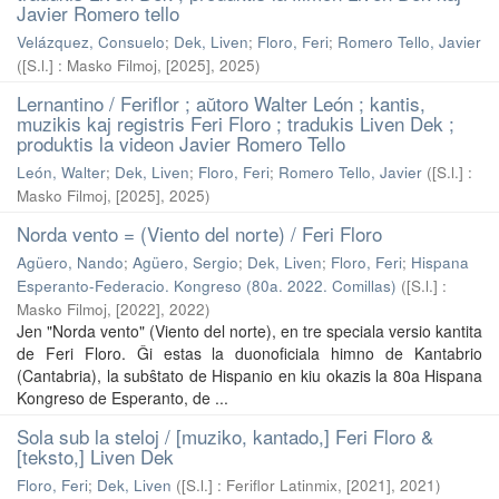
Javier Romero tello
Velázquez, Consuelo
;
Dek, Liven
;
Floro, Feri
;
Romero Tello, Javier
(
[S.l.] : Masko Filmoj, [2025]
,
2025
)
Lernantino / Feriflor ; aŭtoro Walter León ; kantis,
muzikis kaj registris Feri Floro ; tradukis Liven Dek ;
produktis la videon Javier Romero Tello
León, Walter
;
Dek, Liven
;
Floro, Feri
;
Romero Tello, Javier
(
[S.l.] :
Masko Filmoj, [2025]
,
2025
)
Norda vento = (Viento del norte) / Feri Floro
Agüero, Nando
;
Agüero, Sergio
;
Dek, Liven
;
Floro, Feri
;
Hispana
Esperanto-Federacio. Kongreso (80a. 2022. Comillas)
(
[S.l.] :
Masko Filmoj, [2022]
,
2022
)
Jen "Norda vento" (Viento del norte), en tre speciala versio kantita
de Feri Floro. Ĝi estas la duonoficiala himno de Kantabrio
(Cantabria), la subŝtato de Hispanio en kiu okazis la 80a Hispana
Kongreso de Esperanto, de ...
Sola sub la steloj / [muziko, kantado,] Feri Floro &
[teksto,] Liven Dek
Floro, Feri
;
Dek, Liven
(
[S.l.] : Feriflor Latinmix, [2021]
,
2021
)