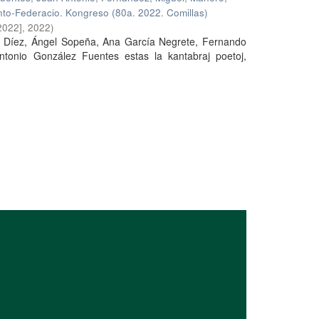
to-Federacio. Kongreso (80a. 2022. Comillas)
2022]
,
2022
)
s Díez, Ángel Sopeña, Ana García Negrete, Fernando
ntonio González Fuentes estas la kantabraj poetoj,