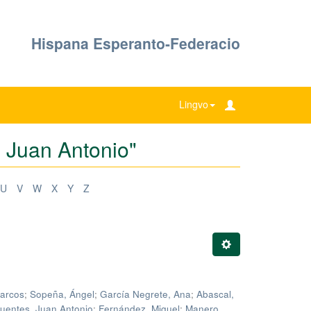
Hispana Esperanto-Federacio
Lingvo
, Juan Antonio"
U
V
W
X
Y
Z
Marcos
;
Sopeña, Ángel
;
García Negrete, Ana
;
Abascal,
uentes, Juan Antonio
;
Fernández, Miguel
;
Manero,