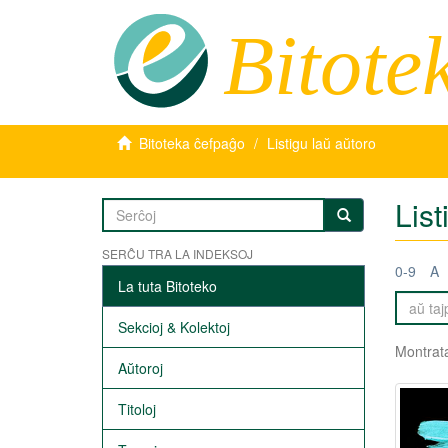
Bitote
Bitoteka ĉefpaĝo
Listigu laŭ aŭtoro
Lis
SERĈU TRA LA INDEKSOJ
0-9
A
La tuta Bitoteko
Sekcioj & Kolektoj
Montrata
Aŭtoroj
Titoloj