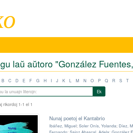
ko
tigu laŭ aŭtoro "González Fuentes
B
C
D
E
F
G
H
I
J
K
L
M
N
O
P
Q
R
S
T
Ek
j rikordoj 1-1 el 1
Nunaj poetoj el Kantabrio
Ibáñez, Miguel
;
Soler Onís, Yolanda
;
Díez, 
Fernando
;
Sainz Abascal, Adela
;
González F