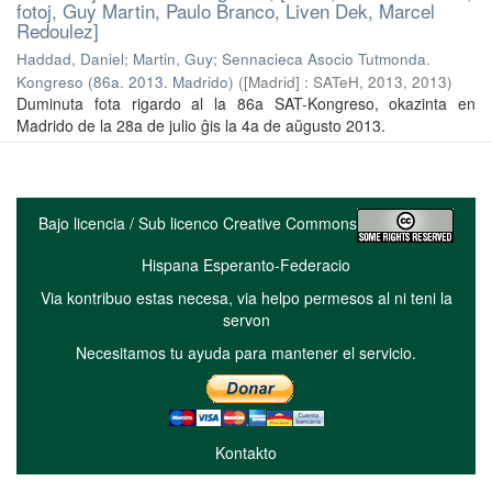
fotoj, Guy Martin, Paulo Branco, Liven Dek, Marcel
Redoulez]
Haddad, Daniel
;
Martin, Guy
;
Sennacieca Asocio Tutmonda.
Kongreso (86a. 2013. Madrido)
(
[Madrid] : SATeH, 2013
,
2013
)
Duminuta fota rigardo al la 86a SAT-Kongreso, okazinta en
Madrido de la 28a de julio ĝis la 4a de aŭgusto 2013.
Bajo licencia / Sub licenco Creative Commons
Hispana Esperanto-Federacio
Via kontribuo estas necesa, via helpo permesos al ni teni la
servon
Necesitamos tu ayuda para mantener el servicio.
Kontakto