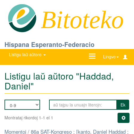
Bitoteko
Hispana Esperanto-Federacio
Listigu laŭ aŭtoro
Ŝanĝu
Lingvo
navigadon
Listigu laŭ aŭtoro "Haddad,
Daniel"
Ek
Montrataj rikordoj 1-1 el 1
Momentoj / 86a SAT-Kongreso ; [kanto, Daniel Haddad ;