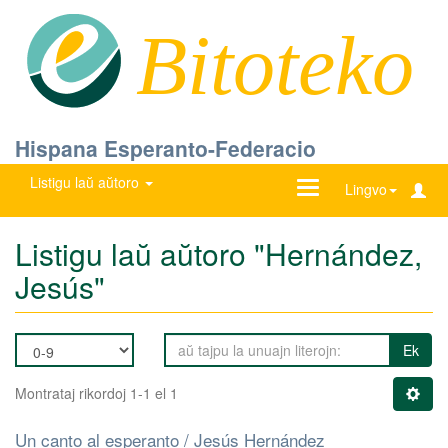
Bitoteko
Hispana Esperanto-Federacio
Listigu laŭ aŭtoro
Ŝanĝu
Lingvo
navigadon
Listigu laŭ aŭtoro "Hernández,
Jesús"
Ek
Montrataj rikordoj 1-1 el 1
Un canto al esperanto / Jesús Hernández