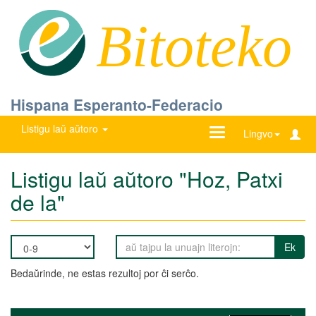
Bitoteko
Hispana Esperanto-Federacio
Listigu laŭ aŭtoro
Ŝanĝu
Lingvo
navigadon
Listigu laŭ aŭtoro "Hoz, Patxi
de la"
Ek
Bedaŭrinde, ne estas rezultoj por ĉi serĉo.