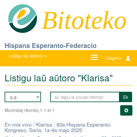
Bitoteko
Hispana Esperanto-Federacio
Listigu laŭ aŭtoro
Ŝanĝu
Lingvo
navigadon
Listigu laŭ aŭtoro "Klarisa"
Ek
Montrataj rikordoj 1-1 el 1
En mia vivo / Klarisa ; 83a Hispana Esperanto-
Kongreso, Soria, 1a-4a majo 2025