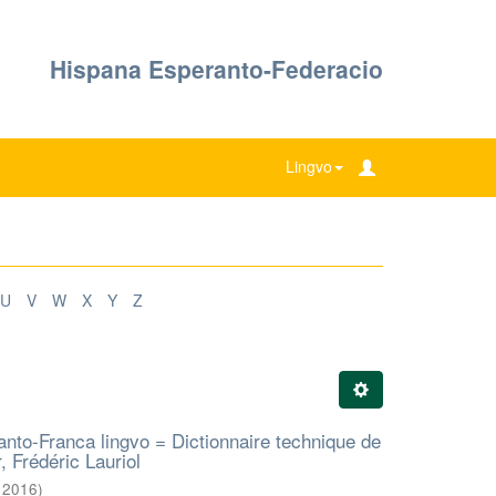
Hispana Esperanto-Federacio
Lingvo
U
V
W
X
Y
Z
anto-Franca lingvo = Dictionnaire technique de
, Frédéric Lauriol
,
2016
)