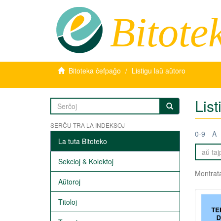
Bitote
Bitoteka ĉefpaĝo
Listigu laŭ aŭtoro
List
SERĈU TRA LA INDEKSOJ
0-9
A
La tuta Bitoteko
Sekcioj & Kolektoj
Montrata
Aŭtoroj
Titoloj