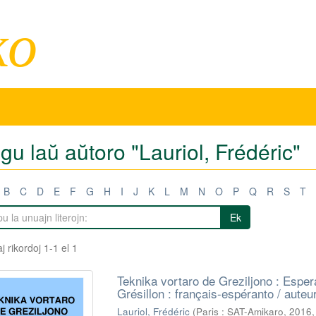
ko
igu laŭ aŭtoro "Lauriol, Frédéric"
B
C
D
E
F
G
H
I
J
K
L
M
N
O
P
Q
R
S
T
Ek
j rikordoj 1-1 el 1
Teknika vortaro de Greziljono : Esper
Grésillon : français-espéranto / auteur
Lauriol, Frédéric
(
Paris : SAT-Amikaro, 2016