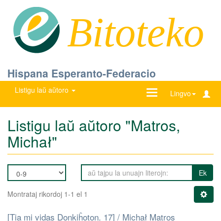
Bitoteko
Hispana Esperanto-Federacio
Listigu laŭ aŭtoro
Ŝanĝu
Lingvo
navigadon
Listigu laŭ aŭtoro "Matros,
Michał"
Ek
Montrataj rikordoj 1-1 el 1
[Tia mi vidas Donkiĥoton. 17] / Michał Matros