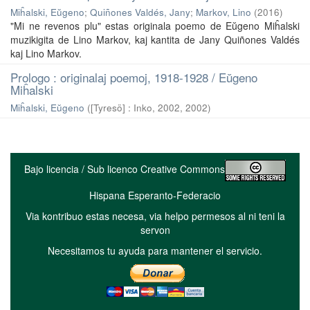
Miĥalski, Eŭgeno
;
Quiñones Valdés, Jany
;
Markov, Lino
(
2016
)
"Mi ne revenos plu" estas originala poemo de Eŭgeno Miĥalski
muzikigita de Lino Markov, kaj kantita de Jany Quiñones Valdés
kaj Lino Markov.
Prologo : originalaj poemoj, 1918-1928 / Eŭgeno
Miĥalski
Miĥalski, Eŭgeno
(
[Tyresö] : Inko, 2002
,
2002
)
Bajo licencia / Sub licenco Creative Commons
Hispana Esperanto-Federacio
Via kontribuo estas necesa, via helpo permesos al ni teni la
servon
Necesitamos tu ayuda para mantener el servicio.