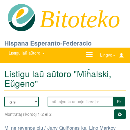
Bitoteko
Hispana Esperanto-Federacio
Listigu laŭ aŭtoro
Ŝanĝu
Lingvo
navigadon
Listigu laŭ aŭtoro "Miĥalski,
Eŭgeno"
Ek
Montrataj rikordoj 1-2 el 2
Mi ne revenos plu / Jany Quiñones kaj Lino Markov