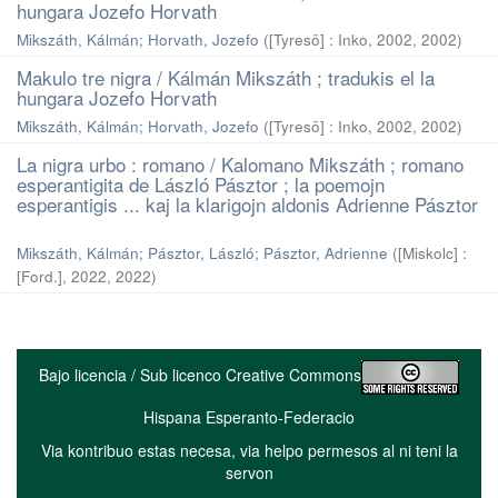
hungara Jozefo Horvath
Mikszáth, Kálmán
;
Horvath, Jozefo
(
[Tyresö] : Inko, 2002
,
2002
)
Makulo tre nigra / Kálmán Mikszáth ; tradukis el la
hungara Jozefo Horvath
Mikszáth, Kálmán
;
Horvath, Jozefo
(
[Tyresö] : Inko, 2002
,
2002
)
La nigra urbo : romano / Kalomano Mikszáth ; romano
esperantigita de László Pásztor ; la poemojn
esperantigis ... kaj la klarigojn aldonis Adrienne Pásztor
Mikszáth, Kálmán
;
Pásztor, László
;
Pásztor, Adrienne
(
[Miskolc] :
[Ford.], 2022
,
2022
)
Bajo licencia / Sub licenco Creative Commons
Hispana Esperanto-Federacio
Via kontribuo estas necesa, via helpo permesos al ni teni la
servon