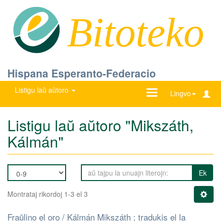
Bitoteko
Hispana Esperanto-Federacio
Listigu laŭ aŭtoro
Ŝanĝu
Lingvo
navigadon
Listigu laŭ aŭtoro "Mikszáth,
Kálmán"
Ek
Montrataj rikordoj 1-3 el 3
Fraŭlino el oro / Kálmán Mikszáth ; tradukis el la