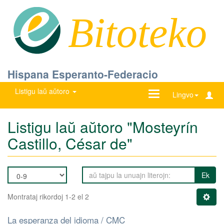
Bitoteko
Hispana Esperanto-Federacio
Listigu laŭ aŭtoro
Ŝanĝu
Lingvo
navigadon
Listigu laŭ aŭtoro "Mosteyrín
Castillo, César de"
Ek
Montrataj rikordoj 1-2 el 2
La esperanza del idioma / CMC