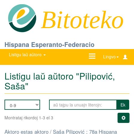
Bitoteko
Hispana Esperanto-Federacio
Listigu laŭ aŭtoro
Ŝanĝu
Lingvo
navigadon
Listigu laŭ aŭtoro "Pilipović,
Saša"
Ek
Montrataj rikordoj 1-3 el 3
Aktoro estas aktoro / Saša Pilipović ; 78a Hispana