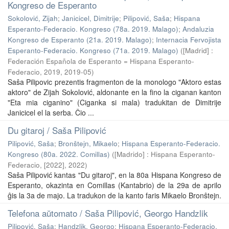
Kongreso de Esperanto
Sokolović, Zijah
;
Janicicel, Dimitrije
;
Pilipović, Saša
;
Hispana
Esperanto-Federacio. Kongreso (78a. 2019. Malago)
;
Andaluzia
Kongreso de Esperanto (21a. 2019. Malago)
;
Internacia Fervojista
Esperanto-Federacio. Kongreso (71a. 2019. Malago)
(
[Madrid] :
Federación Española de Esperanto = Hispana Esperanto-
Federacio, 2019
,
2019-05
)
Saŝa Pilipovic prezentis fragmenton de la monologo "Aktoro estas
aktoro" de Zijah Sokolović, aldonante en la fino la ciganan kanton
"Eta mia ciganino" (Ciganka si mala) tradukitan de Dimitrije
Janicicel el la serba. Ĉio ...
Du gitaroj / Saša Pilipović
Pilipović, Saša
;
Bronŝtejn, Mikaelo
;
Hispana Esperanto-Federacio.
Kongreso (80a. 2022. Comillas)
(
[Madrido] : Hispana Esperanto-
Federacio, [2022]
,
2022
)
Saša Pilipović kantas "Du gitaroj", en la 80a Hispana Kongreso de
Esperanto, okazinta en Comillas (Kantabrio) de la 29a de aprilo
ĝis la 3a de majo. La tradukon de la kanto faris Mikaelo Bronŝtejn.
Telefona aŭtomato / Saša Pilipović, Georgo Handzlik
Pilipović, Saša
;
Handzlik, Georgo
;
Hispana Esperanto-Federacio.