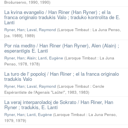
Broŝurservo, 1990
,
1990
)
La kvina evangelio / Han Riner (Han Ryner) ; el la
franca originalo tradukis Valo ; traduko kontrolita de E.
Lanti
Ryner, Han
;
Laval, Raymond
(
Laroque Timbaut : La Juna Penso,
[ca. 1989]
,
1989
)
Por nia medito / Han Riner (Han Ryner), Alen (Alain) ;
esperantigis E. Lanti
Ryner, Han
;
Alain
;
Lanti, Eugène
(
Laroque Timbaut : La Juna
Penso, 1978
,
1978
)
La turo de l' popoloj / Han Riner ; el la franca originalo
tradukis Valo
Ryner, Han
;
Laval, Raymond
(
Laroque Timbaut : Cercle
Espérantiste de l’Agenais "Laŭte!", 1983
,
1983
)
La veraj interparoladoj de Sokrato / Han Riner, Han
Ryner ; tradukis, E. Lanti
Ryner, Han
;
Lanti, Eugène
(
Laroque Timbaut : La Juna Penso,
1979
,
1979
)