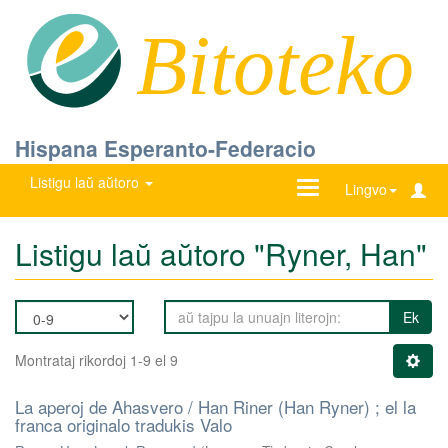
Bitoteko
Hispana Esperanto-Federacio
Listigu laŭ aŭtoro
Ŝanĝu
Lingvo
navigadon
Listigu laŭ aŭtoro "Ryner, Han"
Ek
Montrataj rikordoj 1-9 el 9
La aperoj de Ahasvero / Han Riner (Han Ryner) ; el la
franca originalo tradukis Valo