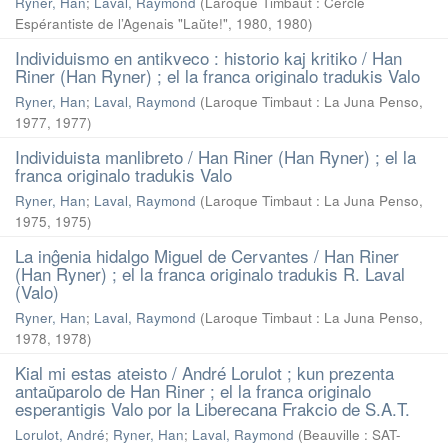
Ryner, Han
;
Laval, Raymond
(
Laroque Timbaut : Cercle
Espérantiste de l’Agenais "Laŭte!", 1980
,
1980
)
Individuismo en antikveco : historio kaj kritiko / Han
Riner (Han Ryner) ; el la franca originalo tradukis Valo
Ryner, Han
;
Laval, Raymond
(
Laroque Timbaut : La Juna Penso,
1977
,
1977
)
Individuista manlibreto / Han Riner (Han Ryner) ; el la
franca originalo tradukis Valo
Ryner, Han
;
Laval, Raymond
(
Laroque Timbaut : La Juna Penso,
1975
,
1975
)
La inĝenia hidalgo Miguel de Cervantes / Han Riner
(Han Ryner) ; el la franca originalo tradukis R. Laval
(Valo)
Ryner, Han
;
Laval, Raymond
(
Laroque Timbaut : La Juna Penso,
1978
,
1978
)
Kial mi estas ateisto / André Lorulot ; kun prezenta
antaŭparolo de Han Riner ; el la franca originalo
esperantigis Valo por la Liberecana Frakcio de S.A.T.
Lorulot, André
;
Ryner, Han
;
Laval, Raymond
(
Beauville : SAT-