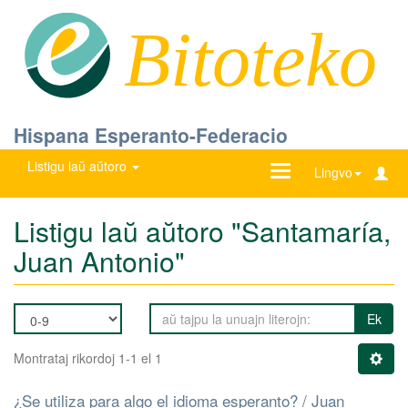
Bitoteko
Hispana Esperanto-Federacio
Listigu laŭ aŭtoro
Ŝanĝu
Lingvo
navigadon
Listigu laŭ aŭtoro "Santamaría,
Juan Antonio"
Ek
Montrataj rikordoj 1-1 el 1
¿Se utiliza para algo el idioma esperanto? / Juan