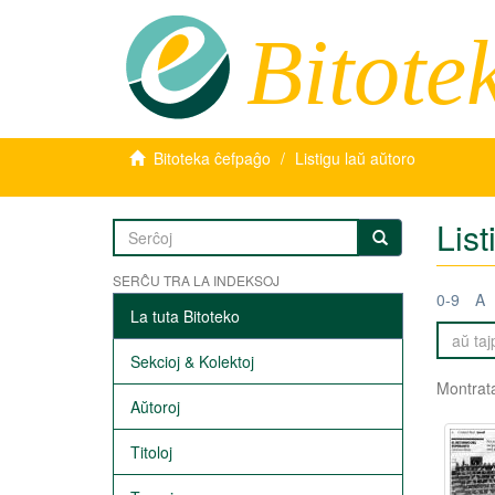
Bitote
Bitoteka ĉefpaĝo
Listigu laŭ aŭtoro
List
SERĈU TRA LA INDEKSOJ
0-9
A
La tuta Bitoteko
Sekcioj & Kolektoj
Montrata
Aŭtoroj
Titoloj