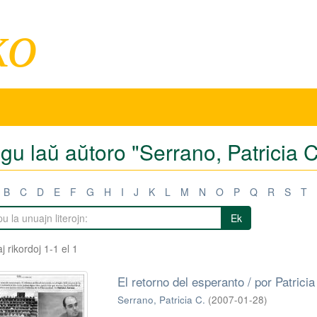
ko
igu laŭ aŭtoro "Serrano, Patricia C
B
C
D
E
F
G
H
I
J
K
L
M
N
O
P
Q
R
S
T
Ek
j rikordoj 1-1 el 1
El retorno del esperanto / por Patrici
Serrano, Patricia C.
(
2007-01-28
)