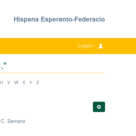
Hispana Esperanto-Federacio
Lingvo
."
U
V
W
X
Y
Z
a C. Serrano