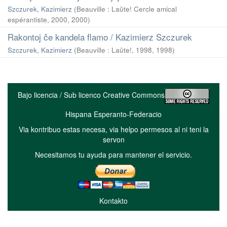
Szczurek, Kazimierz
(
Beauville : Laŭte! Cercle amical
espérantiste, 2000
,
2000
)
Rakontoj ĉe kandela flamo / Kazimierz Szczurek
Szczurek, Kazimierz
(
Beauville : Laǔte!, 1998
,
1998
)
Bajo licencia / Sub licenco Creative Commons
Hispana Esperanto-Federacio
Via kontribuo estas necesa, via helpo permesos al ni teni la
servon
Necesitamos tu ayuda para mantener el servicio.
Kontakto