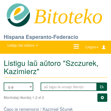
Bitoteko
Hispana Esperanto-Federacio
Listigu laŭ aŭtoro
Ŝanĝu
Lingvo
navigadon
Listigu laŭ aŭtoro "Szczurek,
Kazimierz"
Ek
Montrataj rikordoj 1-2 el 2
Ĉaso je rememoroj / Kazimjeĵ Ŝĉurek