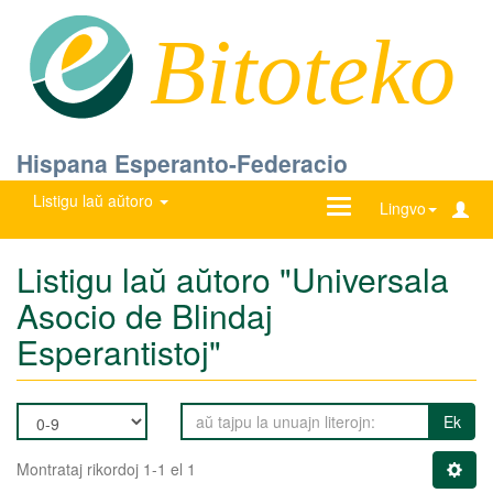
Bitoteko
Hispana Esperanto-Federacio
Listigu laŭ aŭtoro
Ŝanĝu
Lingvo
navigadon
Listigu laŭ aŭtoro "Universala
Asocio de Blindaj
Esperantistoj"
Ek
Montrataj rikordoj 1-1 el 1