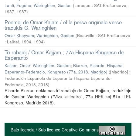
Lanti, Eugène
;
Waringhien, Gaston
(
Laroque : SAT-Broŝurservo,
1987
,
1987
)
Poemoj de Omar Kajam / el la persa originalo verse
tradukis G. Waringhien
Omar Khayyām
;
Waringhien, Gaston
(
Beauville : SAT-Broŝurservo
: Laǔte!, 1994
,
1994
)
Tri robaioj / Omar Kajjam ; 77a Hispana Kongreso de
Esperanto
Kajjam, Omar
;
Waringhien, Gaston
;
Biurrun, Ricardo
;
Hispana
Esperanto-Federacio. Kongreso (77a. 2018. Madrido)
(
[Madrido] :
Federación Española de Esperanto-Hispana Esperanto-
Federacio, 2018
,
2018
)
Ricardo Biurrun deklamas tri robaiojn de Omar Kajjam, tradukitajn
de Gaston Waringhien ("Vivu la teatro", 77a HEK kaj 51a ILEI-
Kongreso, Madrido 2018).
Bajo licencia / Sub licenco Creative Commons