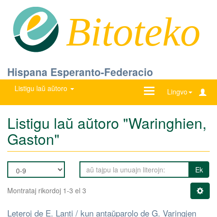
Bitoteko
Hispana Esperanto-Federacio
Listigu laŭ aŭtoro
Ŝanĝu
Lingvo
navigadon
Listigu laŭ aŭtoro "Waringhien,
Gaston"
Ek
Montrataj rikordoj 1-3 el 3
Leteroj de E. Lanti / kun antaŭparolo de G. Varingjen